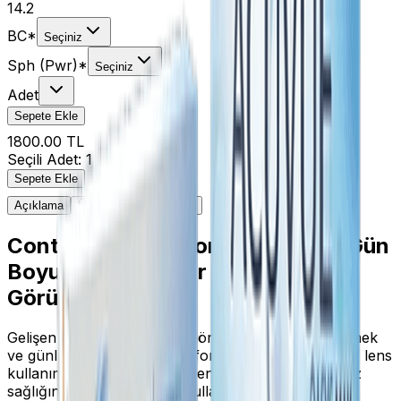
14.2
BC
*
Seçiniz
Sph (Pwr)
*
Seçiniz
Adet
Sepete Ekle
1800.00 TL
Seçili Adet:
1
Sepete Ekle
Açıklama
Ürün Değerlendirmeleri
Contact Day 30 Compatic Lens: Gün
Boyu Üstün Konfor ve Kusursuz
Görüş Deneyimi
Gelişen teknoloji ile birlikte görme kusurlarını gidermek
ve günlük yaşamı daha konforlu kılmak adına şeffaf lens
kullanımına olan ilgi her geçen gün artmaktadır. Göz
sağlığını ön planda tutan, kullanıcı dostu ve yüksek