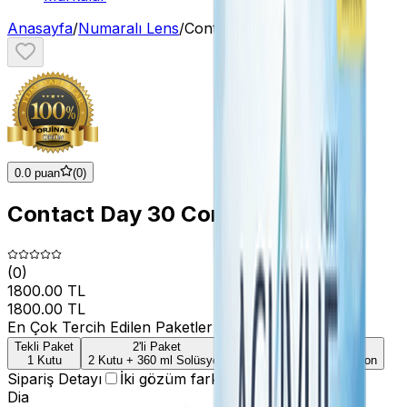
Anasayfa
/
Numaralı Lens
/
Contact Day 30 Compatic
0.0 puan
(
0
)
Contact Day 30 Compatic
(
0
)
1800.00 TL
1800.00 TL
En Çok Tercih Edilen Paketler
Tekli Paket
2'li Paket
4'li Paket
1 Kutu
2 Kutu + 360 ml Solüsyon
4 Kutu + 360 ml Solüsyon
Sipariş Detayı
İki gözüm farklı
Dia