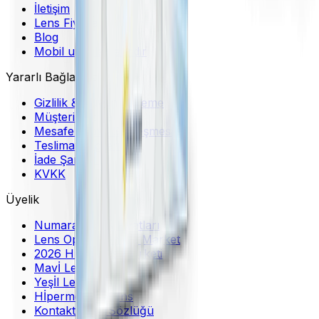
İletişim
Lens Fiyatları
Blog
Mobil uygulama indir
Yararlı Bağlantılar
Gizlilik & Güvenli Ödeme
Müşteri Hizmetleri
Mesafeli Satış Sözleşmesi
Teslimat Bilgileri
İade Şartları
KVKK
Üyelik
Numaralı Lens Fiyatları
Lens Optikal Online Market
2026 Hızlı Lens Marketi
Mavİ Lens
Yeşİl Lens
Hİpermetrop Lens
Kontakt Lens Sözlüğü