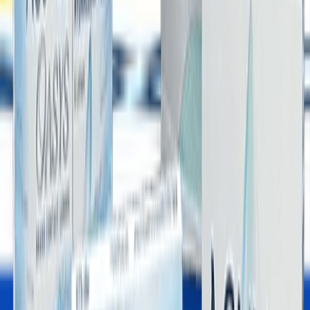
6 Adet / kutu
Mobil uygulama indir
Renk
şeffaf
Yararlı Bağlantılar
Gizlilik & Güvenli Ödeme
Müşteri Hizmetleri
Mesafeli Satış Sözleşmesi
Teslimat Bilgileri
İade Şartları
KVKK
Üyelik
Numaralı Lens Fiyatları
Lens Optikal Online Market
2026 Hızlı Lens Marketi
Mavİ Lens
Yeşİl Lens
Hİpermetrop Lens
Kontakt Lens Sözlüğü
Destek