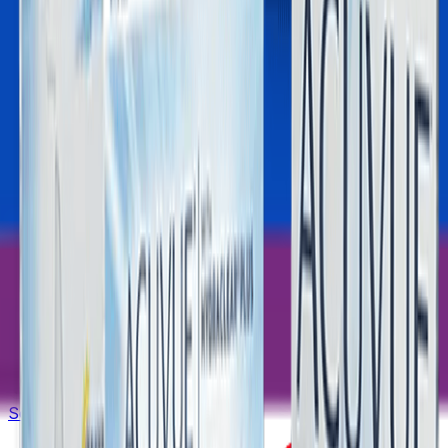
Yeni Üyelik
Şifremi Unuttum
Hesabım
Sepetim
Sipariş Takibi
Üyelik Bilgilerim
Yasal Uyarı
©
2026
Lensoptikal
. Tüm Hakları Saklıdır.
Sobesoft
E-ticaret Altyapısı