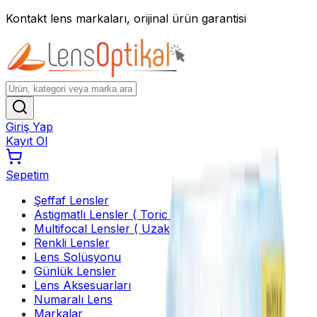
Kontakt lens markaları, orijinal ürün garantisi
Giriş Yap
Kayıt Ol
Sepetim
Şeffaf Lensler
Astigmatlı Lensler ( Toric )
Multifocal Lensler ( Uzak-Yakın )
Renkli Lensler
Lens Solüsyonu
Günlük Lensler
Lens Aksesuarları
Numaralı Lens
Markalar