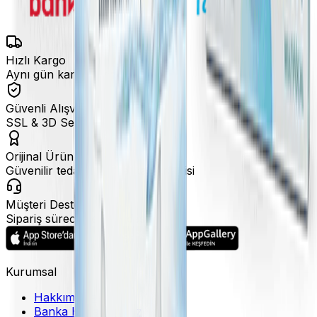
Hızlı Kargo
Aynı gün kargo fırsatları
Güvenli Alışveriş
SSL & 3D Secure ile ödeme
Orijinal Ürün
Güvenilir tedarik ve marka garantisi
Müşteri Desteği
Sipariş sürecinde hızlı destek
Kurumsal
Hakkımızda
Banka Hesaplarımız