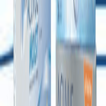
biridir. Contact Day 30 Compatic, kaliteli materyal yapısı
sayesinde protein birikimini en aza indirir. Bu sayede lens
kullanım süresi boyunca hijyenik ve sağlıklı bir deneyim
yaşamanıza olanak tanır.
3. Net ve Keskin Görüş Kalitesi
Göz kusurlarının giderilmesinde en net odaklanmayı
sağlayan optik tasarımı sayesinde uzak veya yakın görüş
fark etmeksizin keskin, net ve berrak bir görüş alanı elde
edersiniz. Bulanıklık ve yansımaları önleyerek güvenli bir
görüş sunar.
Contact Day 30 Compatic
Kullanırken Dikkat Edilmesi
Gerekenler
Aylık şeffaf lens kategorisinde yer alan bu ürünün
performansını en üst düzeyde tutmak ve göz sağlığınızı
korumak için bazı temel hijyen ve bakım kurallarına
dikkat etmeniz gerekmektedir: