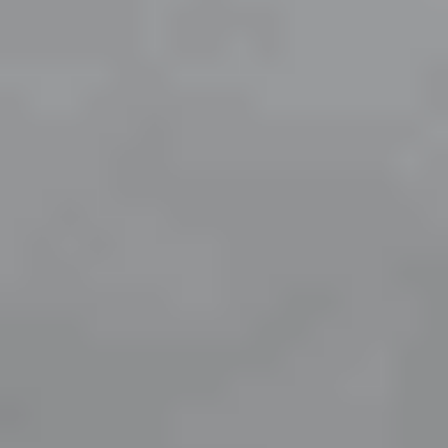
kullanım sunarken, lens temizliği ve bakımına ihtiyaç
duymaz. Özellikle yoğun tempoda çalışanlar, seyahat
edenler ve göz kuruluğu yaşayan kullanıcılar için pratik
bir seçenek olabilir. En çok tercih edilen günlük
astigmatlı lensler;
-Acuvue Oasys 1-Day for Astigmatism
,
-Acuvue Oasys Max 1-Day for Astigmatism
,
-1 Day Acuvue Moist for Astigmatism
,
-MyDay Toric
lenslerdir.
Aylık Astigmatlı Lensler
: Aylık astigmatlı lensler,
düzenli bakım ve uygun lens solüsyonu ile 30 güne
kadar kullanılabilen torik lens modelleridir. Yüksek
oksijen geçirgenliği sağlayan silikon hidrojel seçenekleri
sayesinde gün boyu konforlu görüş sunabilir. Düzenli
lens kullananlar için ekonomik ve uzun ömürlü bir tercih
olarak öne çıkar. En çok tercih edilen aylık astigmatlı
lensler;