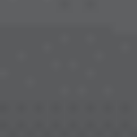
Sıkça Sorulan Sorular
Astigmatlı Lens Nedir?
Astigmatlı lens, tıbbi adıyla
torik lens
, korneadaki
düzensiz kırıcılığı (astigmatı) düzeltmek için özel olarak
tasarlanmış kontakt lenslerdir. Normal lenslerden farklı
olarak, belirli bir eksene yerleştirilir ve gözde sabit
durması gerekir.
Astigmatı Olanlar Lens Kullanabilir mi?
Evet,
astigmatı olan kişiler lens kullanabilir
. Ancak bu
kişiler için özel torik lensler gereklidir. Göz yapısına
uygun olup olmadığına göz doktoru karar verir.
Astigmat Zamanla Düzelir mi?
Genellikle hayır. Astigmatizm
kendi kendine düzelmez
.