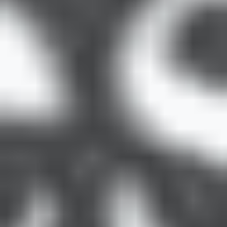
-20’li yaşların başında
çoğu kişide sabitlenir.
-Nadiren yaşla birlikte değişebilir (özellikle 40 yaş
sonrası).
Astigmat Körlüğe Neden Olur mu?
Hayır. Astigmatizm
körlüğe neden olmaz
. Ancak
düzeltilmezse baş ağrısı, göz yorgunluğu ve net
görememe gibi sorunlara yol açabilir.
Astigmat Zamanla Artar mı?
Bazı kişilerde evet, özellikle
çocuklukta ve ergenlikte
artış
olabilir. Ancak çoğu kişide bir noktada sabitlenir.
Göz travmaları veya keratokonus gibi hastalıklar varsa
hızlı artabilir.
Astigmat Genetik mi?
Evet,
genetik yatkınlık
taşır. Ailede astigmat olan
kişilerde görülme riski daha yüksektir. Ancak çevresel