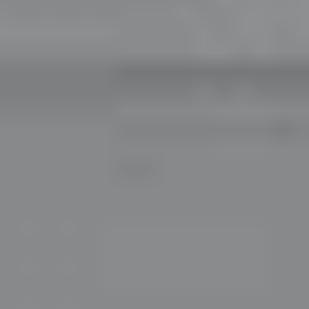
3800,00 TL
Astigmatizm, ışığın gözün farklı bölgelerine
odaklanmasına neden olmakta ve bu sebeple
görüntülerin bulanıklaşmasına veya iç içe geçmesine yol
açmaktadır. Bununla birlikte birbirinden farklı birçok
astigmat türü olduğunu da söylemek mümkündür.
Temelde düzenli ve düzensiz astigmat olarak bilinen bu
türler arasında ayrıca basit miyop astigmat, basit
hipermetrop astigmat, bileşik miyop astigmat, bileşik
hipermetrop astigmat olarak çeşitlendirebiliriz.
Astigmatlı Yani Toric Lenslerin
Kullanımı ve Özellikleri
Hem genç hem de ileri yaş kişilerde yaygın olarak
görülebilen astigmatın ortaya çıkardığı bu kusur ise
kullanımı oldukça konforlu olan özel, yumuşak kontakt
lensler
sayesinde düzeltilebilmektedir. Astigmatı
düzeltmek için yumuşak lensler, gaz geçirgen kontakt