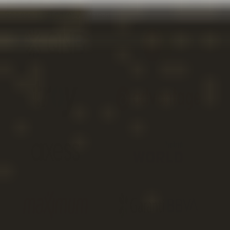
Sobesoft
E-ticaret Altyapısı