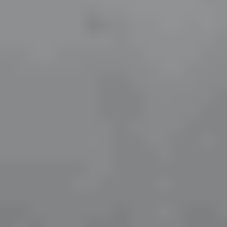
-
Acuvue Oasys For Astigmatism
,
-
Air Optix Plus Hydraglyde For Astigmatism
,
-
Biofinity Toric
,
-
Ultra For Astigmatism
-
Soflens For Astigmatism.
Multifocal Astigmatlı Lensler
: Multifokal
astigmatlı lensler, hem astigmatı hem de yakın-uzak
görme ihtiyacını aynı anda düzeltmek için tasarlanmıştır.
Presbiyopi ve astigmat problemi bulunan kullanıcılar için
geliştirilen bu kontakt lensler, farklı mesafelerde net
görüş sağlayarak günlük yaşam konforunu artırmaya
yardımcı olur. En çok tercih edilen multifocal astigmatlı
lens;
-
Acuvue Oasys Max 1-Day Multifocal for Astigmatism
Renkli Astigmatlı Lensler
: Renkli astigmatlı
lensler, göz rengini değiştirmek isteyen ve aynı zamanda
astigmatı bulunan kullanıcılar için özel olarak üretilir.
Hem estetik görünüm hem de net görüş sağlayan bu
torik lens modelleri, sınırlı marka ve renk seçenekleriyle