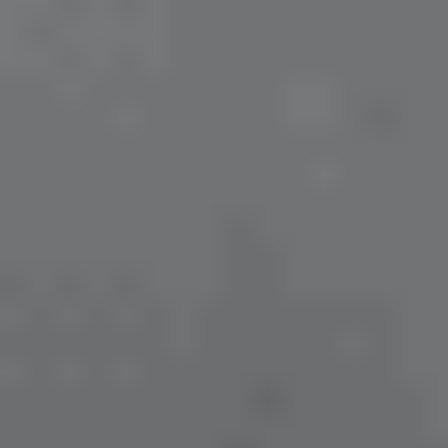
-
Biofinity Toric
,
-
Ultra For Astigmatism
-
Soflens For Astigmatism.
Astigmatlı Lens Fiyatları
Astigmatlı lens fiyatları; marka, kullanım süresi (günlük
veya aylık), silindir (CYL) değeri ve üretim teknolojisine
göre değişiklik gösterebilir. LensOptikal'da
Acuvue
,
Air
Optix
,
Biofinity
ve diğer orijinal torik lens modellerini
avantajlı fiyatlarla inceleyebilirsiniz.
Doğru Lens Seçimi ve Kullanım
Sürecinde Dikkat Edilmesi Gerekenler
Astigmat tedavisinde kullanılan kontakt lenslerin başarısı,
kişiye özel reçetelendirmeye ve doğru kullanım
alışkanlıklarına bağlıdır. Yanlış numara veya aks (derece
açısı) seçimi baş ağrısı, göz yorgunluğu ve bulanık
görmeye yol açabilir.