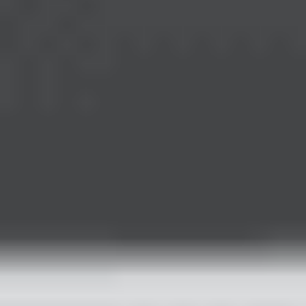
-Keratokonus varsa
özel sert lensler
veya cerrahi
gerekebilir.
Devamını oku
Hızlı Kargo
Aynı gün kargo fırsatları
Güvenli Alışveriş
SSL & 3D Secure ile ödeme
Orijinal Ürün
Güvenilir tedarik ve marka garantisi
Müşteri Desteği
Sipariş sürecinde hızlı destek
Kurumsal
Hakkımızda
Banka Hesaplarımız