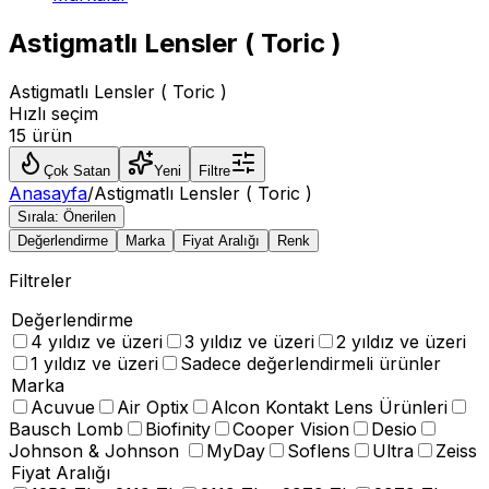
Astigmatlı Lensler ( Toric )
Astigmatlı Lensler ( Toric )
Hızlı seçim
15 ürün
Çok Satan
Yeni
Filtre
Anasayfa
/
Astigmatlı Lensler ( Toric )
Sırala:
Önerilen
Değerlendirme
Marka
Fiyat Aralığı
Renk
Filtreler
Değerlendirme
4 yıldız ve üzeri
3 yıldız ve üzeri
2 yıldız ve üzeri
1 yıldız ve üzeri
Sadece değerlendirmeli ürünler
Marka
Acuvue
Air Optix
Alcon Kontakt Lens Ürünleri
Bausch Lomb
Biofinity
Cooper Vision
Desio
Johnson & Johnson
MyDay
Soflens
Ultra
Zeiss
Fiyat Aralığı