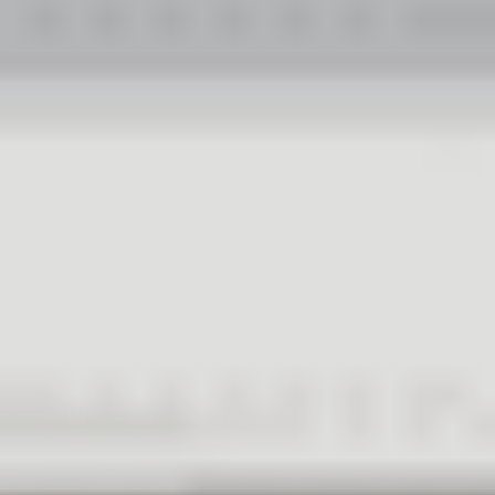
Destek
Yeni Üyelik
Şifremi Unuttum
Hesabım
Sepetim
Sipariş Takibi
Üyelik Bilgilerim
Yasal Uyarı
©
2026
Lensoptikal
. Tüm Hakları Saklıdır.