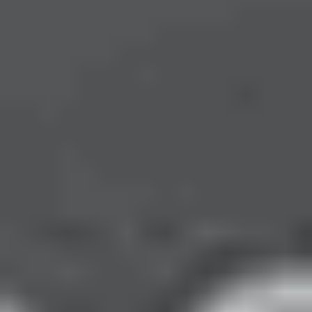
Astigmatlı Lens Nasıl Oluyor?
Astigmatlı (torik) lensler, gözde doğru eksende durması
için
dengeli bir şekle
sahiptir. Alt kısmında genellikle
biraz daha kalın bir bölüm bulunur, bu sayede lens
kaymadan sabit kalır.
Astigmatlı Göze Normal Lens Olur mu?
Hayır. Normal (sferik) lensler astigmatı
düzeltmez
ve
bulanık görmeye neden olabilir. Astigmat derecesi
düşükse (örneğin -0.25 veya -0.50), bazı kişiler sferik
lensle idare edebilir; ancak net görüş için torik lens
gerekir.
Astigmat Kaç Yaşına Kadar İlerler?
Astigmatizm genellikle:
-Çocukluk ve ergenlik döneminde
belirgin hale gelir.