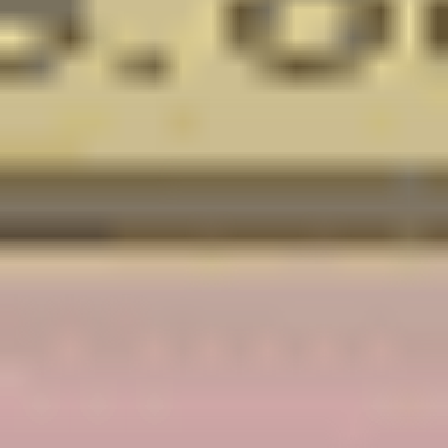
%
7
İndirim
Tekli Paket & 6'li Paket & 12'li Paket
Tekli Paket   &   6'li Paket   &   12'li Paket   &   
Tekli Paket  
5,0
1 Day Acuvue Moist for Astigmatism
1259,90 TL
1359,90 TL
%
8
İndirim
Tekli Paket & 6'li Paket & 12'li Paket
Tekli Paket   &   6'li Paket   &   12'li Paket   &   
Tekli Paket  
0,0
MyDay Toric
2199,90 TL
2399,90 TL
Tekli Paket
0,0
Biofinity XR Toric
4699,90 TL