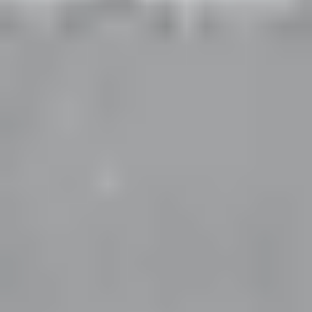
Kontakt lensler
, aktif yaşam sürenler ve estetik kaygısı
olanlar için konforlu bir görüş özgürlüğü sunar.
Torik (Astigmatlı) Yumuşak Lenslerin Avantajları
Torik lensler, standart lenslerden farklı olarak gözün
farklı meridyenlerindeki kırma kusurunu dengelemek
üzere özel olarak tasarlanmıştır. Bu lenslerin en önemli
özellikleri şunlardır:
Özel Ağırlık ve Dengeleme Tasarımı:
Göz kırpma
esnasında lensin göz üzerinde dönmesini
engellemek için alt kısmı daha kalın veya özel
balast sistemleriyle desteklenmiştir.
Yüksek Oksijen Geçirgenliği:
Gün boyu konfor
sağlayan silikon hidrojel malzemelerden üretilerek
göz kuruluğu riski en aza indirilir.
Net ve Stabil Görüş:
Baş hareketlerinden veya ani
bakışlardan etkilenmeyen sabit odaklanma kalitesi
sunar.