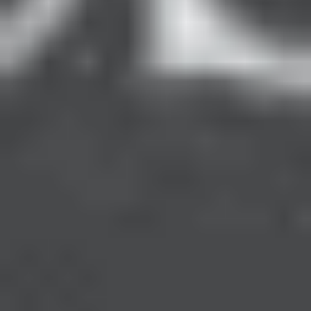
faktörler de (örneğin uzun süre ekran kullanımı gibi)
etkileyebilir.
Astigmat Sebebi Nedir?
Astigmatizmin ana sebebi:
-Korneanın veya lensin eğriliğindeki bozukluk
(futbol
topu gibi oval bir şekil)
-Doğuştan olabilir veya
göz travmaları
,
ameliyatlar
,
keratokonus
gibi durumlarla sonradan da gelişebilir.
Astigmatı Azaltmak İçin Ne Yapılmalı?
-Göz muayenesi
ve uygun gözlük/lens kullanımı
-Gözlük ya da lens takmak
astigmatı azaltmaz ama
görüşü düzeltir.
-Ciddi vakalarda ve ilerleyen durumlarda
lazer ameliyatı
(LASIK, PRK) düşünülebilir.