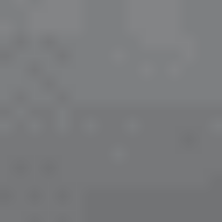
sunulmaktadır. Ürün seçimi yaparken göz doktorunuzun
reçetesine uygun değerlerin tercih edilmesi önemlidir. En
çok tercih edilen renkli astigmatlı lensler;
-
Desio Attitude Quarterly 2 Tone Astigmatlı Renkli
Lens
,
-
Desio Attitude Quarterly 3 Tone Astigmatlı Renkli
Lens
,
-
Desio Sensual Beauty Astigmatlı Renkli Lens
,
-
Desio Two Shades Of Grey Astigmatlı Renkli Lens
Şeffaf Astigmatlı Lensler
: Şeffaf astigmatlı
lensler, göz rengini değiştirmeden astigmatın neden
olduğu bulanık ve bozuk görmeyi düzeltmek amacıyla
geliştirilmiş torik kontakt lenslerdir. Günlük ve aylık
kullanım seçenekleri bulunan bu lensler; yüksek oksijen
geçirgenliği, stabil görüş performansı ve gün boyu
konfor sunan teknolojileriyle en çok tercih edilen
astigmatlı kontakt lens çeşitleri arasında yer alır. En çok
tercih edilen şeffaf astigmatlı lensler;
-
Acuvue Oasys For Astigmatism
,
-
Air Optix Plus Hydraglyde For Astigmatism
,