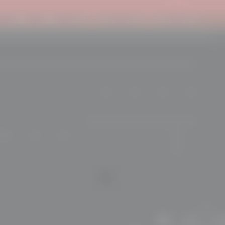
Tekli Paket
0,0
Desio Attitude Quarterly 2 Tone Astigmatlı Renkli Lens
4200,00 TL
Tekli Paket
0,0
Desio Attitude Quarterly 3 Tone Astigmatlı Renkli Lens
4200,00 TL
Tekli Paket
0,0
Desio Sensual Beauty Astigmatlı Renkli Lens
3800,00 TL
Tekli Paket
0,0
Desio Two Shades Of Grey Astigmatlı Renkli Lens