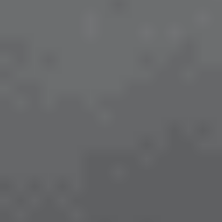
Kapsamlı Göz Muayenesinin Önemi
Korneal Topografi:
Korneanın haritası çıkarılarak
astigmatın derecesi ve açısı tam olarak tespit edilir.
Temel Ölçümler:
Gözyaşı kalitesi, göz bebeği çapı
ve kornea eğriliği (BC - Base Curve) ölçülerek en
uygun lens markası ve materyali belirlenir.
Lens Kullanımında Hijyen ve Bakım Kuralları
Lensleri takıp çıkarırken eller mutlaka sabunla
yıkanmalı ve kurulanmalıdır.
Solüsyonlar günlük olarak yenilenmeli, asla eski
solüsyonun üzerine ekleme yapılmamalıdır.
Göz doktorunun belirttiği kullanım süresine
(günlük, aylık vb.) kesinlikle riayet edilmelidir.
İlk defa lens kullananlar için
Kontakt Lens Nasıl
,
Takılır?
yazımızı okumanızı tavsiye ediyoruz.