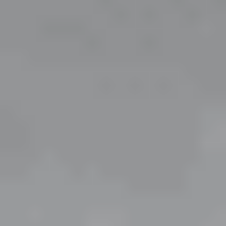
Düzenli ve Düzensiz Astigmat Arasındaki Temel
Farklar
Düzenli Astigmat:
Gözün en dik ve en düz
meridyenlerinin birbirine dik (90 derece açı ile)
olduğu durumdur. Bu tür astigmatizm, standart
torik kontakt lensler veya gözlük camlarıyla en
başarılı şekilde düzeltilebilir.
Düzensiz Astigmat:
Genellikle korneada meydana
gelen travmalar, cerrahi operasyonlar veya
keratokonis gibi kornea rahatsızlıkları sonucunda
ortaya çıkar. Meridyenler birbirine dik değildir; bu
nedenle standart lenslerle düzeltilmesi zor olabilir
ve gaz geçirgen ya da skleral lensler gerekebilir.
Astigmatın Kırma Kusurlarına Göre
Sınıflandırılması
Astigmat, miyop veya hipermetrop gibi diğer kırma
kusurlarıyla birlikte görülebilir. Uzman hekimin reçete