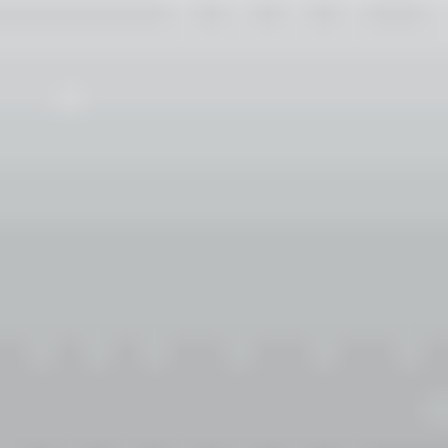
İletişim
Lens Fiyatları
Blog
Mobil uygulama indir
Yararlı Bağlantılar
Gizlilik & Güvenli Ödeme
Müşteri Hizmetleri
Mesafeli Satış Sözleşmesi
Teslimat Bilgileri
İade Şartları
KVKK
Üyelik
Numaralı Lens Fiyatları
Lens Optikal Online Market
2026 Hızlı Lens Marketi
Mavİ Lens
Yeşİl Lens
Hİpermetrop Lens
Kontakt Lens Sözlüğü