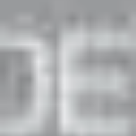
yazarken dikkate aldığı bu çeşitler şunlardır:
Basit Miyop Astigmat:
Gözün bir odağı retina
üzerindeyken diğer odağı retinanın önünde
miyopluk odak noktası oluşturur.
Basit Hipermetrop Astigmat:
Odak noktalardan
biri retiradayken diğeri retinanın arkasında yer alır.
Bileşik Miyop Astigmat:
Her iki odak noktası da
retinanın önündedir ve kişi hem miyop hem de
astigmat belirtilerini birlikte yaşar.
Bileşik Hipermetrop Astigmat:
Odak noktalarının
tamamı retinanın arkasında kalır ve uzak ile yakın
görmede genel bir bulanıklık yaratır.
Astigmat Tedavisinde Kullanılan
Lens Teknolojileri
Gelişen optik teknolojileri sayesinde astigmat hastaları
artık kalın çerçeveli gözlüklere mahkum kalmamaktadır.