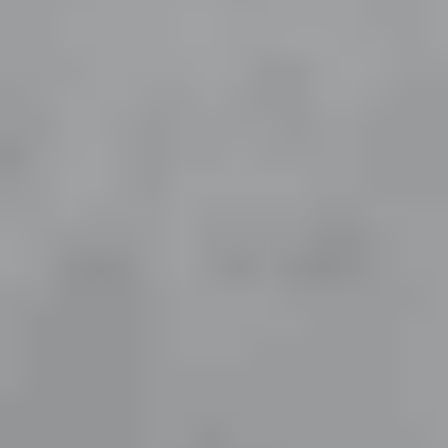
Diğer Alternatif Lens Türleri
Her göz yapısı yumuşak torik lens kullanımına uygun
olmayabilir. Göz doktorunun yönlendirmesiyle tercih
edilebilecek diğer seçenekler şunlardır:
Gaz Geçirgen (RGP) Sert Lensler:
Düzensiz
astigmat vakalarında, kornea yüzeyindeki
düzensizlikleri maskeleyerek en keskin görüşü
sağlar.
Hibrit Lensler:
Merkezinde sert gaz geçirgen lens,
dış çeperinde ise yumuşak lens etek kısmı
bulunduran, hem konforu hem de netliği bir arada
sunan özel tasarımlardır.
Günümüzde Kullanılan ve En Çok
Tercih Edilen Astigmatlı Lensler
Günlük Astigmatlı Lensler
: Günlük astigmatlı
lensler, her kullanım sonunda atılan tek kullanımlık torik
kontakt lenslerdir. Günlük değişim sayesinde hijyenik