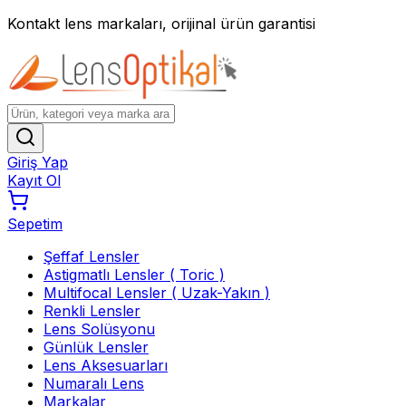
Kontakt lens markaları, orijinal ürün garantisi
Giriş Yap
Kayıt Ol
Sepetim
Şeffaf Lensler
Astigmatlı Lensler ( Toric )
Multifocal Lensler ( Uzak-Yakın )
Renkli Lensler
Lens Solüsyonu
Günlük Lensler
Lens Aksesuarları
Numaralı Lens
Markalar