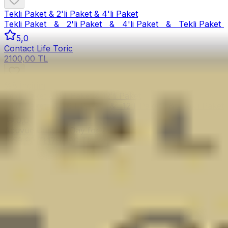
Tekli Paket & 2'li Paket & 4'li Paket
Tekli Paket   &   2'li Paket   &   4'li Paket   &   
Tekli Paket   
5,0
Contact Life Toric
2100,00 TL
%
8
İndirim
Tekli Paket & 6'li Paket & 12'li Paket
Tekli Paket   &   6'li Paket   &   12'li Paket   &   
Tekli Paket  
0,0
Acuvue Oasys 1-Day for Astigmatism
1659,90 TL
1799,90 TL
%
5
İndirim
Tekli Paket & 6'li Paket & 12'li Paket
Tekli Paket   &   6'li Paket   &   12'li Paket   &   
Tekli Paket  
0,0
Acuvue Oasys Max 1-Day for Astigmatism
1899,90 TL
1999,90 TL