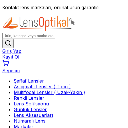
Kontakt lens markaları, orijinal ürün garantisi
Giriş Yap
Kayıt Ol
Sepetim
Şeffaf Lensler
Astigmatlı Lensler ( Toric )
Multifocal Lensler ( Uzak-Yakın )
Renkli Lensler
Lens Solüsyonu
Günlük Lensler
Lens Aksesuarları
Numaralı Lens
Markalar