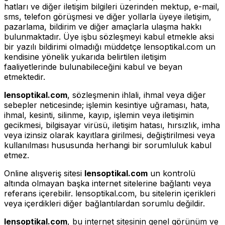
hatları ve diğer iletişim bilgileri üzerinden mektup, e-mail,
sms, telefon görüşmesi ve diğer yollarla üyeye iletişim,
pazarlama, bildirim ve diğer amaçlarla ulaşma hakkı
bulunmaktadır. Üye işbu sözleşmeyi kabul etmekle aksi
bir yazılı bildirimi olmadığı müddetçe lensoptikal.com un
kendisine yönelik yukarıda belirtilen iletişim
faaliyetlerinde bulunabileceğini kabul ve beyan
etmektedir.
lensoptikal.com
, sözleşmenin ihlali, ihmal veya diğer
sebepler neticesinde; işlemin kesintiye uğraması, hata,
ihmal, kesinti, silinme, kayıp, işlemin veya iletişimin
gecikmesi, bilgisayar virüsü, iletişim hatası, hırsızlık, imha
veya izinsiz olarak kayıtlara girilmesi, değiştirilmesi veya
kullanılması hususunda herhangi bir sorumluluk kabul
etmez.
Online alışveriş sitesi
lensoptikal.com
un kontrolü
altında olmayan başka internet sitelerine bağlantı veya
referans içerebilir. lensoptikal.com, bu sitelerin içerikleri
veya içerdikleri diğer bağlantılardan sorumlu değildir.
lensoptikal.com
, bu internet sitesinin genel görünüm ve