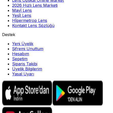
Lens Optikal Online Market
2026 Hızlı Lens Marketi
Mavİ Lens
Yeşİl Lens
Hİpermetrop Lens
Kontakt Lens Sözlüğü
Destek
Yeni Üyelik
Şifremi Unuttum
Hesabım
Sepetim
Sipariş Takibi
Üyelik Bilgilerim
Yasal Uyarı