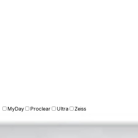
n
MyDay
Proclear
Ultra
Zeiss