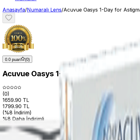
Anasayfa
/
Numaralı Lens
/
Acuvue Oasys 1-Day for Astigm
0.0 puan
(
0
)
Acuvue Oasys 1-Day for Astigmatism
(
0
)
1659.90 TL
1799.90
TL
(%
8
İndirim)
%
8
Daha İndirimli
1799.90
TL
1659.90 TL
En Çok Tercih Edilen Paketler
Tekli Paket
6'li Paket
12'li Paket