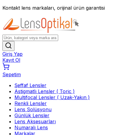
Kontakt lens markaları, orijinal ürün garantisi
Giriş Yap
Kayıt Ol
Sepetim
Şeffaf Lensler
Astigmatlı Lensler ( Toric )
Multifocal Lensler ( Uzak-Yakın )
Renkli Lensler
Lens Solüsyonu
Günlük Lensler
Lens Aksesuarları
Numaralı Lens
Markalar