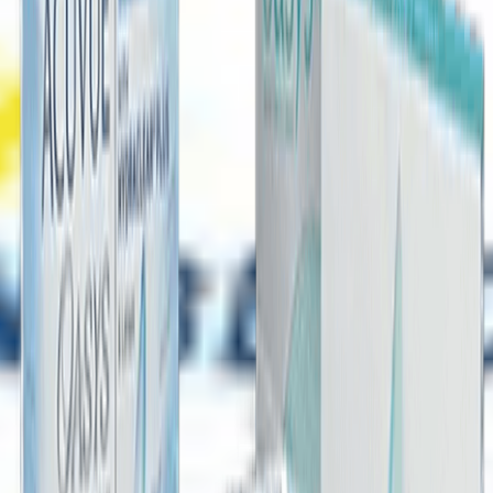
Orijinal Ürün
Güvenilir tedarik ve marka garantisi
Müşteri Desteği
Sipariş sürecinde hızlı destek
Kurumsal
Hakkımızda
Banka Hesaplarımız
İletişim
Lens Fiyatları
Blog
Mobil uygulama indir
Yararlı Bağlantılar
Gizlilik & Güvenli Ödeme
Müşteri Hizmetleri
Mesafeli Satış Sözleşmesi
Teslimat Bilgileri
İade Şartları