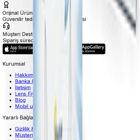
Orijinal Ürün
Güvenilir tedarik ve marka garantisi
Müşteri Desteği
Sipariş sürecinde hızlı destek
Kurumsal
Hakkımızda
Banka Hesaplarımız
İletişim
Lens Fiyatları
Blog
Mobil uygulama indir
Yararlı Bağlantılar
Gizlilik & Güvenli Ödeme
Müşteri Hizmetleri