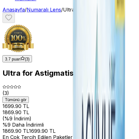
Anasayfa
/
Numaralı Lens
/
Ultra for Astigmatism
3.7 puan
(
3
)
Ultra for Astigmatism
(
3
)
Tümünü gör
1699.90 TL
1869.90
TL
(%
9
İndirim)
%
9
Daha İndirimli
1869.90
TL
1699.90 TL
En Çok Tercih Edilen Paketler