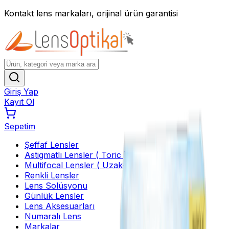
Kontakt lens markaları, orijinal ürün garantisi
Giriş Yap
Kayıt Ol
Sepetim
Şeffaf Lensler
Astigmatlı Lensler ( Toric )
Multifocal Lensler ( Uzak-Yakın )
Renkli Lensler
Lens Solüsyonu
Günlük Lensler
Lens Aksesuarları
Numaralı Lens
Markalar