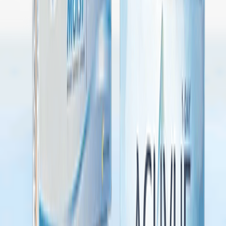
sağlayan
OpticAlign™
tasarımına sahiptir. Bu
sayede, görüş dalgalanmaları minimum
seviyeye indirilir.
Benzer Ürünler
Yüksek Oksijen Geçirgenliği
Bu Ürünü Alanlar Bunları da Aldı
Lensler, silikon hidrojel materyalden üretilmiş
olup, gözlere yeterli miktarda oksijen
ulaşmasını sağlar. Bu, göz kuruluğunu ve
%
14
İndirim
rahatsızlık hissini azaltarak gün boyu konfor
Tekli Paket
sunar.
0,0
MoistureSeal® Teknolojisi
Optimity Comfort
1199.90 TL
1399.90 TL
Bu özel teknoloji sayesinde lensler gün
boyunca nemini korur ve göz kuruluğunu
minimize eder. Uzun süre bilgisayar ekranına
%
13
İndirim
bakan veya dijital cihaz kullanan kişiler için
Tekli Paket
ideal bir seçenektir.
0,0
Optimity Pro
Geniş Güç Aralığı
1299.90 TL
1499.90 TL
Farklı astigmatizma derecelerine uyum