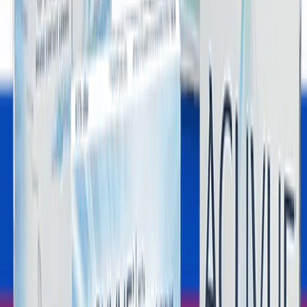
KVKK
Üyelik
Numaralı Lens Fiyatları
Lens Optikal Online Market
2026 Hızlı Lens Marketi
Mavİ Lens
Yeşİl Lens
Hİpermetrop Lens
Kontakt Lens Sözlüğü
Destek
Yeni Üyelik
Şifremi Unuttum
Hesabım
Sepetim
Sipariş Takibi
Üyelik Bilgilerim
Yasal Uyarı