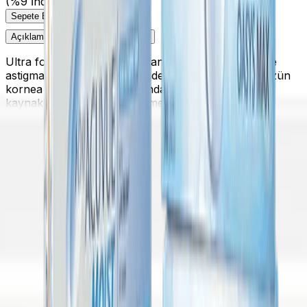
(%9 İndirim)
Sepete Ekle
Açıklama
Ürün Değerlendirmeleri
Ultra for Astigmatism, adından da belli olduğu üzere
astigmatlı lensler kategorisindedir. Astigmatizma, gözün
kornea veya mercek yapısındaki düzensizliklerden
kaynaklanan yaygın bir görme bozukluğudur. Bu
durum, ışığın retina üzerinde düzgün bir şekilde
odaklanmasını engelleyerek bulanık veya bozulmuş
görmeye neden olabilir.
Ultra for Astigmatism
kontakt
lensleri, bu problemi yaşayan bireyler için özel olarak
tasarlanmış olup, net ve konforlu bir görüş sağlamaya
yardımcı olur.
Ultra for Astigmatism Lenslerinin
Özellikleri
Mükemmel Stabilizasyon Teknolojisi
Ultra for Astigmatism lensleri, gözde kaymayı
önleyen ve lensin doğru pozisyonda kalmasını