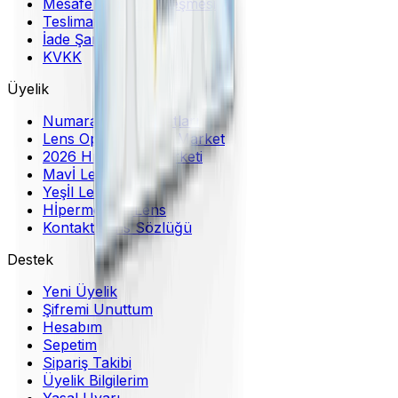
Mesafeli Satış Sözleşmesi
Teslimat Bilgileri
İade Şartları
KVKK
Üyelik
Numaralı Lens Fiyatları
Lens Optikal Online Market
2026 Hızlı Lens Marketi
Mavİ Lens
Yeşİl Lens
Hİpermetrop Lens
Kontakt Lens Sözlüğü
Destek
Yeni Üyelik
Şifremi Unuttum
Hesabım
Sepetim
Sipariş Takibi
Üyelik Bilgilerim
Yasal Uyarı