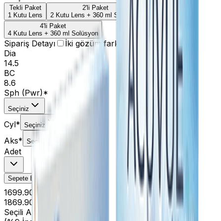
Tekli Paket
2'li Paket
1 Kutu Lens
2 Kutu Lens + 360 ml Solüsyon
4'li Paket
4 Kutu Lens + 360 ml Solüsyon
Sipariş Detayı
İki gözüm farklı
Dia
14.5
BC
8.6
Sph (Pwr)
*
Seçiniz
Cyl
*
Seçiniz
Aks
*
Seçiniz
Adet
Sepete Ekle
1699.90 TL
1869.90 TL
Seçili Adet:
1