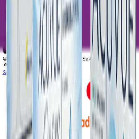
©
2026
Lensoptikal
. Tüm Hakları Saklıdır.
Sobesoft
E-ticaret Altyapısı