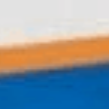
Kurumsal
Hakkımızda
Banka Hesaplarımız
İletişim
Lens Fiyatları
Blog
Mobil uygulama indir
Yararlı Bağlantılar
Gizlilik & Güvenli Ödeme
Müşteri Hizmetleri
Mesafeli Satış Sözleşmesi
Teslimat Bilgileri
İade Şartları
KVKK
Üyelik
Numaralı Lens Fiyatları
Lens Optikal Online Market