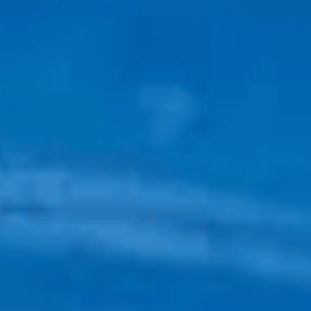
2026 Hızlı Lens Marketi
Mavİ Lens
Yeşİl Lens
Hİpermetrop Lens
Kontakt Lens Sözlüğü
Destek
Yeni Üyelik
Şifremi Unuttum
Hesabım
Sepetim
Sipariş Takibi
Üyelik Bilgilerim
Yasal Uyarı