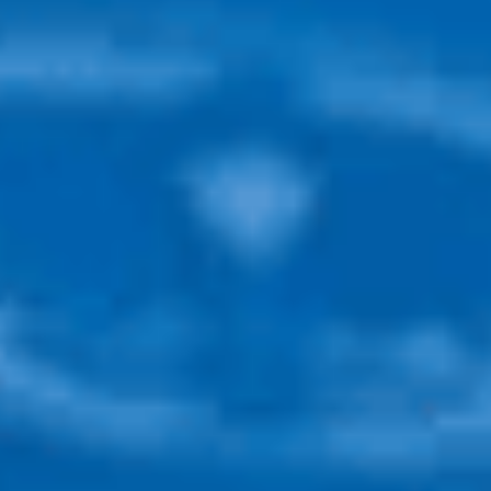
©
2026
Lensoptikal
. Tüm Hakları Saklıdır.
Sobesoft
E-ticaret Altyapısı