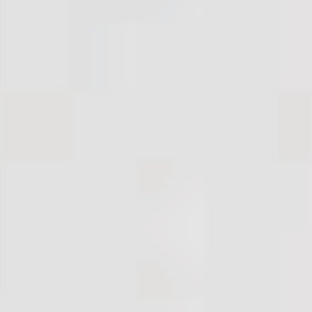
Kolay takılıp çıkarılabilen esnek yapı
Uygun fiyatlı ve ekonomik seçenekler
Farklı göz kusurlarına uygun geniş ürün yelpazesi
Yeni başlayanlar için ideal adaptasyon süreci
Devamını oku
Hızlı Kargo
Aynı gün kargo fırsatları
Güvenli Alışveriş
SSL & 3D Secure ile ödeme
Orijinal Ürün
Güvenilir tedarik ve marka garantisi
Müşteri Desteği
Sipariş sürecinde hızlı destek