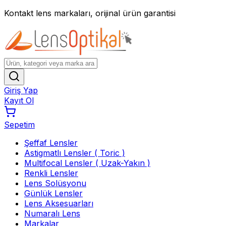
Kontakt lens markaları, orijinal ürün garantisi
Giriş Yap
Kayıt Ol
Sepetim
Şeffaf Lensler
Astigmatlı Lensler ( Toric )
Multifocal Lensler ( Uzak-Yakın )
Renkli Lensler
Lens Solüsyonu
Günlük Lensler
Lens Aksesuarları
Numaralı Lens
Markalar