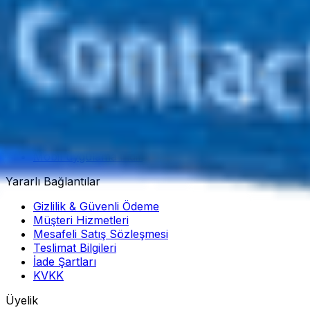
Sipariş sürecinde hızlı destek
Kurumsal
Hakkımızda
Banka Hesaplarımız
İletişim
Lens Fiyatları
Blog
Mobil uygulama indir
Yararlı Bağlantılar
Gizlilik & Güvenli Ödeme
Müşteri Hizmetleri
Mesafeli Satış Sözleşmesi
Teslimat Bilgileri
İade Şartları
KVKK
Üyelik