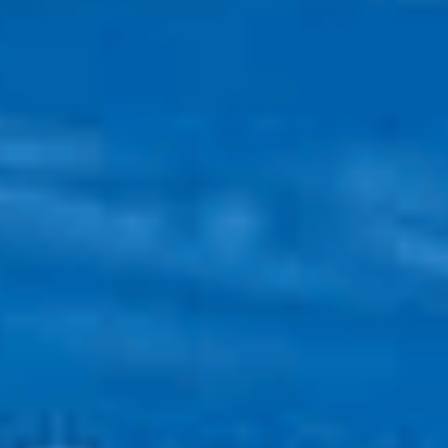
Hızlı Kargo
Aynı gün kargo fırsatları
Güvenli Alışveriş
SSL & 3D Secure ile ödeme
Orijinal Ürün
Güvenilir tedarik ve marka garantisi
Müşteri Desteği