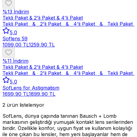
%
13
İndirim
Tekli Paket & 2'li Paket & 4'li Paket
Tekli Paket   &   2'li Paket   &   4'li Paket   &   
Tekli Paket   
5,0
Soflens 59
1099,00 TL
1259,90 TL
%
11
İndirim
Tekli Paket & 2'li Paket & 4'li Paket
Tekli Paket   &   2'li Paket   &   4'li Paket   &   
Tekli Paket   
5,0
SofLens for Astigmatism
1699,90 TL
1899,90 TL
2
ürün listeleniyor
SofLens, dünya çapında tanınan Bausch + Lomb
markasının geliştirdiği yumuşak kontakt lens serilerinden
biridir. Özellikle konfor, uygun fiyat ve kullanım kolaylığı
ile öne çıkan bu lensler, hem yeni başlayanlar hem de