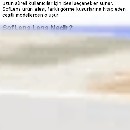
uzun süreli kullanıcılar için ideal seçenekler sunar.
SofLens ürün ailesi, farklı görme kusurlarına hitap eden
çeşitli modellerden oluşur.
SofLens Lens Nedir?
SofLens lensler, hidrojel materyalden üretilmiş yumuşak
kontakt lenslerdir. Yüksek su içeriği sayesinde gözde
nemli bir yapı oluşturarak gün boyu konfor sağlar.
Özellikle günlük kullanımda rahatlık sunması ve göze
kolay adapte olması, bu lenslerin tercih edilmesinde
önemli bir etkendir.
SofLens Lens Çeşitleri
1. Sferik (Standart) Lensler
Miyop ve hipermetrop kullanıcılar için geliştirilen
standart şeffaf lenslerdir. En bilinen ürünlerden biri:
SofLens 59
: Bu model, %59 su içeriği ile konforlu bir
kullanım sunar ve protein birikimine karşı dirençli