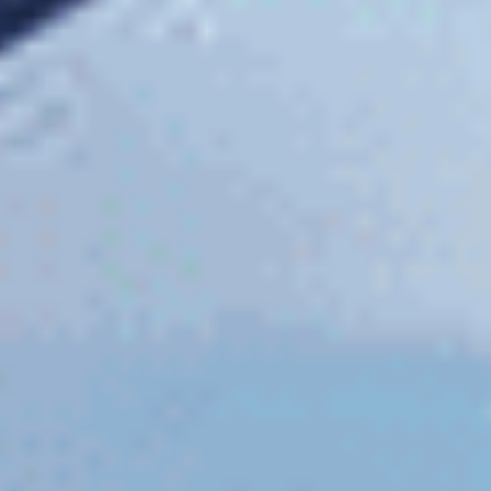
Müşteri Hizmetleri
Mesafeli Satış Sözleşmesi
Teslimat Bilgileri
İade Şartları
KVKK
Üyelik
Numaralı Lens Fiyatları
Lens Optikal Online Market
2026 Hızlı Lens Marketi
Mavİ Lens
Yeşİl Lens
Hİpermetrop Lens
Kontakt Lens Sözlüğü
Destek
Yeni Üyelik
Şifremi Unuttum
Hesabım
Sepetim
Sipariş Takibi