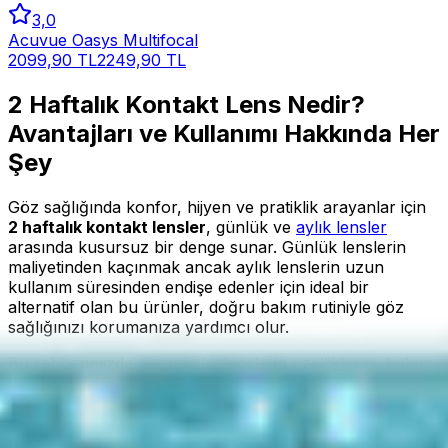
3,0
Acuvue Oasys Multifocal
2099,90 TL
2249,90 TL
2 Haftalık Kontakt Lens Nedir?
Avantajları ve Kullanımı Hakkında Her
Şey
Göz sağlığında konfor, hijyen ve pratiklik arayanlar için
2 haftalık kontakt lensler
, günlük ve
aylık lensler
arasında kusursuz bir denge sunar. Günlük lenslerin
maliyetinden kaçınmak ancak aylık lenslerin uzun
kullanım süresinden endişe edenler için ideal bir
alternatif olan bu ürünler, doğru bakım rutiniyle göz
sağlığınızı korumanıza yardımcı olur.
Bu rehberimizde, iki haftalık lenslerin özelliklerini, bakım
rutinlerini ve kimler için uygun olduğunu detaylı bir
şekilde inceledik.
2 Haftalık Kontakt Lenslerin Öne Çıkan