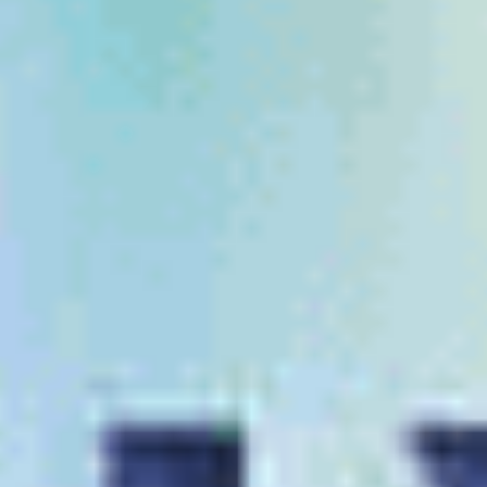
Kimler 2 Haftalık Lens Tercih Etmelidir?
Günlük lens maliyetini yüksek bulan ancak aylık
lenslerin bakım süresinden çekinen kullanıcılar,
Gözlerinde alerjiye veya hassasiyete eğilim olup
daha taze lens hissiyatı arayanlar,
Günlük lenslerden aylık lens kullanımına yumuşak
bir geçiş yapmak isteyenler.
Sık Sorulan Sorular
1. 2 haftalık lensler ile uyuyabilir miyim?
Hayır. 2 haftalık kontakt lensler gece uykusu için
tasarlanmamıştır. Göz sağlığınız ve oksijen akışı için
uyumadan önce mutlaka çıkarılmalıdır.
2. 14 günlük lensler tam olarak ne zaman
değiştirilmelidir?