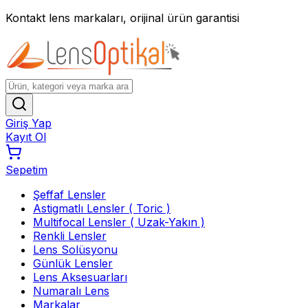
Kontakt lens markaları, orijinal ürün garantisi
Giriş Yap
Kayıt Ol
Sepetim
Şeffaf Lensler
Astigmatlı Lensler ( Toric )
Multifocal Lensler ( Uzak-Yakın )
Renkli Lensler
Lens Solüsyonu
Günlük Lensler
Lens Aksesuarları
Numaralı Lens
Markalar