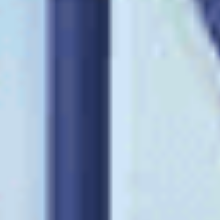
Lensler ambalajından çıkarılıp ilk takıldığı günden
itibaren takvim gününe bağlı olarak tam 14 gün sonra,
kullanım sıklığınızdan bağımsız olarak yenilenmelidir.
3. 2 haftalık lens markaları çok mu?
Bu lens türü, günlük ve aylık lenslere kıyasla daha niş
bir kategoride yer aldığından marka çeşitliliği biraz daha
sınırlıdır. Göz doktorunuz göz yapınıza en uygun
markayı sizin için reçete edecektir.
Önemli Not:
Tüm kontakt lensler birer tıbbi
malzemedir. Göz sağlığınızı tehlikeye
atmamak ve doğru lens tipini seçmek için
ürünleri mutlaka
uzman bir göz doktorunun
reçetesiyle
temin edin ve hekiminizin önerdiği
kullanım talimatlarına harfiyen uyun.
Devamını oku
Hızlı Kargo
Aynı gün kargo fırsatları