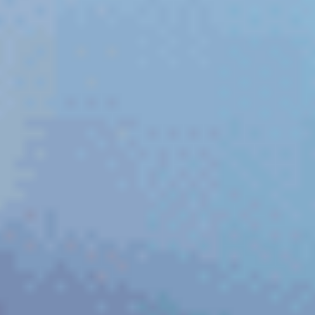
Üyelik Bilgilerim
Yasal Uyarı
©
2026
Lensoptikal
. Tüm Hakları Saklıdır.
Sobesoft
E-ticaret Altyapısı