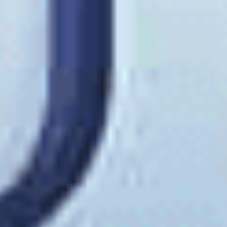
Güvenli Alışveriş
SSL & 3D Secure ile ödeme
Orijinal Ürün
Güvenilir tedarik ve marka garantisi
Müşteri Desteği
Sipariş sürecinde hızlı destek
Kurumsal
Hakkımızda
Banka Hesaplarımız
İletişim
Lens Fiyatları
Blog
Mobil uygulama indir
Yararlı Bağlantılar
Gizlilik & Güvenli Ödeme