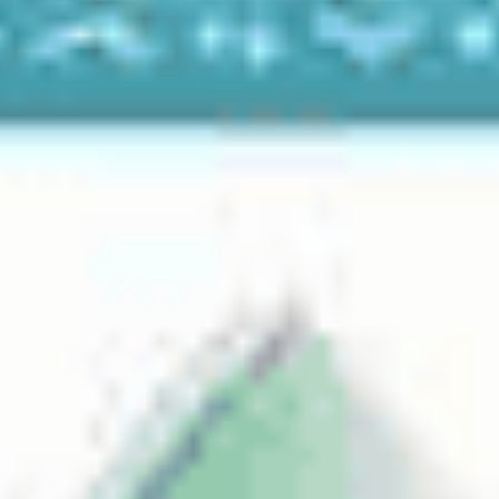
Özellikleri
Günlük lensler
ile aylık lenslerin en iyi özelliklerini
birleştiren 14 günlük lensler, son yıllarda gözlükten
kurtulmak isteyenler tarafından sıklıkla tercih
edilmektedir. Başlıca özellikleri şunlardır:
Daha Az Yıpranma:
Aylık lenslere kıyasla daha
kısa sürede yenilendiği için protein ve lipid birikimi
riski daha düşüktür. Bu sayede her zaman taze ve
net bir görüş deneyimi sunar.
İdeal Hijyen Dengesi:
30 günlük kullanım süresi
gözünüze uzun gelebilir; 2 haftalık periyot ise
hijyen standartlarını en üst seviyede tutmanızı
kolaylaştırır.
Günlük ve Aylık Lensler Arasında "Orta Yol":
Günlük lenslerin pratikliğini özleyen ancak maliyet
dengesi arayanlar için mükemmel bir geçiş
ürünüdür.
2 Haftalık Lensler Nasıl Kullanılır ve Bakımı Nasıl