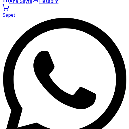
Ana Sayfa
Hesabım
Sepet