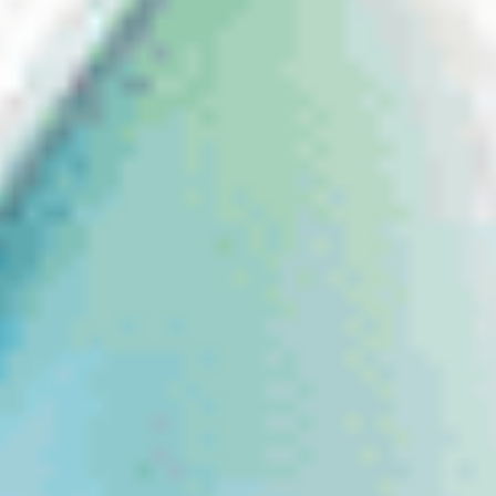
Yapılır?
2 haftalık kontakt lenslerin ömrü ve sağladığı konfor,
tamamen gösterdiğiniz özenle doğrudan orantılıdır. Tıpkı
aylık lenslerde olduğu gibi bu ürünlerde de şu adımlara
dikkat edilmelidir:
Her Gece Çıkarılmalıdır:
Bu lensler,
gece uykusu
için uygun değildir
. Göz sağlığınızı riske atmamak
için uyumadan önce mutlaka çıkarılmalıdır.
Solüsyonda Bekletilmelidir:
Çıkarılan lensler, göz
doktorunuzun önerdiği kaliteli bir çok amaçlı
solüsyon içerisinde, temizlenmiş lens kabında
dezenfekte edilmelidir.
Süre Takibine Dikkat Edilmelidir:
Adından da
anlaşılacağı üzere bu lensler kutu açıldıktan sonra
tam 14 gün (2 hafta)
sonra yenilenmelidir. Süresi
dolan lensler, üzerlerinde biriken
mikroorganizmalar nedeniyle göz enfeksiyonlarına
yol açabilir.