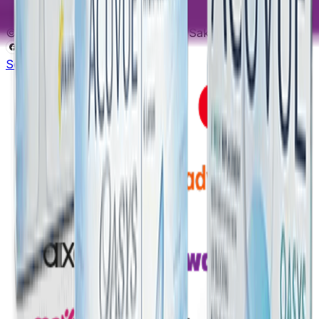
©
2026
Lensoptikal
. Tüm Hakları Saklıdır.
Sobesoft
E-ticaret Altyapısı