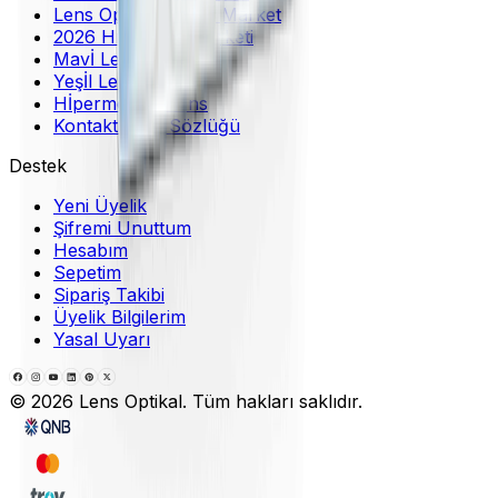
Lens Optikal Online Market
2026 Hızlı Lens Marketi
Mavİ Lens
Yeşİl Lens
Hİpermetrop Lens
Kontakt Lens Sözlüğü
Destek
Yeni Üyelik
Şifremi Unuttum
Hesabım
Sepetim
Sipariş Takibi
Üyelik Bilgilerim
Yasal Uyarı
©
2026
Lens Optikal. Tüm hakları saklıdır.