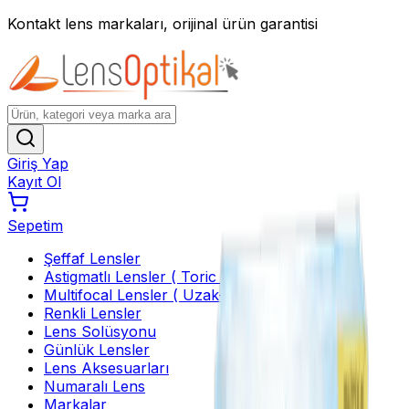
Kontakt lens markaları, orijinal ürün garantisi
Giriş Yap
Kayıt Ol
Sepetim
Şeffaf Lensler
Astigmatlı Lensler ( Toric )
Multifocal Lensler ( Uzak-Yakın )
Renkli Lensler
Lens Solüsyonu
Günlük Lensler
Lens Aksesuarları
Numaralı Lens
Markalar