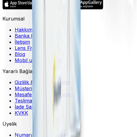
Kurumsal
Hakkımızda
Banka Hesaplarımız
İletişim
Lens Fiyatları
Blog
Mobil uygulama indir
Yararlı Bağlantılar
Gizlilik & Güvenli Ödeme
Müşteri Hizmetleri
Mesafeli Satış Sözleşmesi
Teslimat Bilgileri
İade Şartları
KVKK
Üyelik
Numaralı Lens Fiyatları