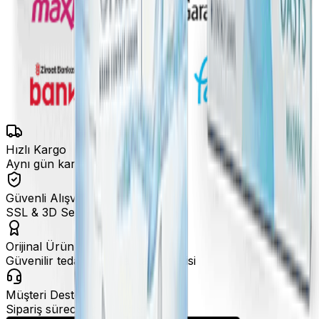
Hızlı Kargo
Aynı gün kargo fırsatları
Güvenli Alışveriş
SSL & 3D Secure ile ödeme
Orijinal Ürün
Güvenilir tedarik ve marka garantisi
Müşteri Desteği
Sipariş sürecinde hızlı destek