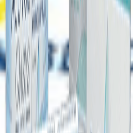
Kurumsal
Hakkımızda
Banka Hesaplarımız
İletişim
Lens Fiyatları
Blog
Mobil uygulama indir
Yararlı Bağlantılar
Gizlilik & Güvenli Ödeme
Müşteri Hizmetleri
Mesafeli Satış Sözleşmesi
Teslimat Bilgileri
İade Şartları
KVKK
Üyelik
Numaralı Lens Fiyatları
Lens Optikal Online Market
2026 Hızlı Lens Marketi
Mavİ Lens