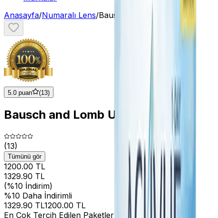
Anasayfa
/
Numaralı Lens
/
Bausch and Lomb Ultra
5.0 puan
(
13
)
Bausch and Lomb Ultra
(
13
)
Tümünü gör
1200.00 TL
1329.90
TL
(%
10
İndirim)
%
10
Daha İndirimli
1329.90
TL
1200.00 TL
En Çok Tercih Edilen Paketler