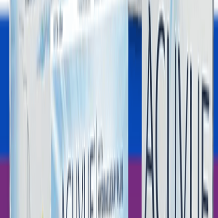
Yeşİl Lens
Hİpermetrop Lens
Kontakt Lens Sözlüğü
Destek
Yeni Üyelik
Şifremi Unuttum
Hesabım
Sepetim
Sipariş Takibi
Üyelik Bilgilerim
Yasal Uyarı