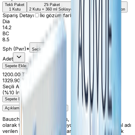
Tekli Paket
2'li Paket
4'li Paket
1 Kutu
2 Kutu + 360 ml Solüsyon
4 Kutu + 360 ml Solüsyon
Sipariş Detayı
İki gözüm farklı
Dia
14.2
BC
8.5
Sph (Pwr)
*
Seçiniz
Adet
Sepete Ekle
1200.00 TL
1329.90 TL
Seçili Adet:
1
(%10 İndirim)
Sepete Ekle
Açıklama
Ürün Değerlendirmeleri
Bausch and Lomb Ultra lens, aylık kullanıma uygun
olarak tasarlanmış bir tür saydam lens. MoistureSeal adı
verilen özel bir teknoloji kullanılmıştır. Bu sayede çok