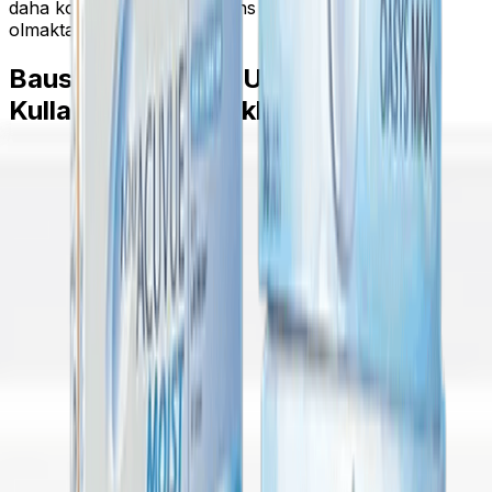
daha konforlu bir şekilde lens kullanımı mümkün
olmaktadır.
Bausch and Lomb Ultra Lens
Kullanımı Ve Özellikleri
Bausch and Lomb Ultra, günlük kullanım için
tasarlanmış yüksek kaliteli silikon hidrojel kontakt
lenslerdir. Bu lensler kullanıcının göz sağlığı ve konforu
düşünülerek geliştirilmiş olup, özellikle dijital cihazların
kullanımının arttığı günümüzde göz yorgunluğunu
azaltmak amacıyla tasarlanmıştır. Ultra Serisi, uzun
süreli kullanımda bile net görüş sağlarken gözlerinizi
nemli ve rahat tutmak için çeşitli teknolojilerle
donatılmıştır.
MoistureSeal Teknolojisi
: Bausch and Lomb Ultra
lenslerin en dikkat çekici özelliklerinden biri
MoistureSeal teknolojisidir. Bu teknoloji, lensin
Benzer Ürünler
yüzeyine radyasyon yayarak nem dengesini korur.
Bu Ürünü Alanlar Bunları da Aldı
Bu sayede lenslerin gözlerinizde yaşadığı kuruluk
en aza indirilir. Bu teknoloji, 16 saat boyunca nem