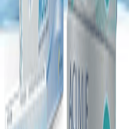
4
Siparişiniz Yolda!
Siparişiniz hemen hazırlanmaya başlanır ve kargo ile
adresinize teslim edilir. Sipariş durumunuzu "Hesabım"
bölümünden takip edebilirsiniz.
Lensoptikal
, dünyaca ünlü kontakt lens markalarını en
uygun fiyatlarla sizlere sunar. Tüm ürünlerimiz orijinal ve
barkodludur. Hızlı kargo, güvenli alışveriş ve kaliteli
hizmet garantisiyle size en iyi deneyimi yaşatıyoruz.
Her Zaman Yardımcı Olmaya Hazırız!
Sorularınız mı var? Siparişlerinizle ilgili yardıma mı
ihtiyacınız var? Lensoptikal'in güler yüzlü ve uzman
müşteri hizmetleri ekibi, size destek olmak için her
zaman burada.
Hafta içi 09:30 - 17:00 ve Cumartesi günleri 09:30 -
14:00 saatleri arasında bize ulaşabilirsiniz. İletişim
kanallarımız:
Size en iyi alışveriş deneyimini sunmak için buradayız.