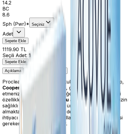
14.2
BC
8.6
Sph (Pwr)
*
Seçiniz
Adet
Sepete Ekle
1119.90 TL
Seçili Adet:
1
Sepete Ekle
Açıklama
Ürün Değerlendirmeleri
Proclear lens, aylık olarak kullanılabilen
lens
ler olup,
Cooper vision
güvencesiyle, göz sağlığınıza dikkat
etmenizi sağlıyor. Oksijen değerleri ve su dengeleyici
özelliklerin yüksek olduğu
bu aylık lensler
, gözlerinizin
sağlıklı olmasını sağlayacak ürünler arasında yer
almaktadır. Hem hijyen hem de gözün oksijene olan
ihtiyacı bakımından,
lens
kullanımında dikkat edilmesi
gereken bir sağlık ürünüdür.