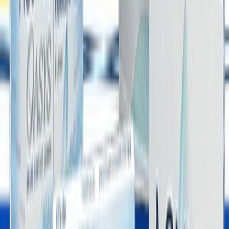
Mobil uygulama indir
Yararlı Bağlantılar
Gizlilik & Güvenli Ödeme
Müşteri Hizmetleri
Mesafeli Satış Sözleşmesi
Teslimat Bilgileri
İade Şartları
KVKK
Üyelik
Numaralı Lens Fiyatları
Lens Optikal Online Market
2026 Hızlı Lens Marketi
Mavİ Lens
Yeşİl Lens
Hİpermetrop Lens
Kontakt Lens Sözlüğü
Destek