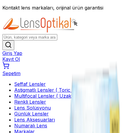
Kontakt lens markaları, orijinal ürün garantisi
Giriş Yap
Kayıt Ol
Sepetim
Şeffaf Lensler
Astigmatlı Lensler ( Toric )
Multifocal Lensler ( Uzak-Yakın )
Renkli Lensler
Lens Solüsyonu
Günlük Lensler
Lens Aksesuarları
Numaralı Lens
Markalar