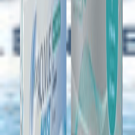
ekleyebilirsiniz) ve güvenli ödeme sayfasından kredi kartı
ile ödemenizi tamamlayın.
4
Siparişiniz Yolda!
Siparişiniz hemen hazırlanmaya başlanır ve kargo ile
adresinize teslim edilir. Sipariş durumunuzu "Hesabım"
bölümünden takip edebilirsiniz.
1
Ürünü Seçin ve Özellikleri Belirleyin
İstediğiniz lens ürününü seçin, lens değerlerinizi (BC,
Sph, Dia vb.) girin ve adet miktarını belirleyin. Ardından
"Sepete Ekle" butonuna tıklayın.
2
Sepetinizi Kontrol Edin
Sepetinizde yer alan ürünleri kontrol edin. İsterseniz
adet değiştirebilir veya farklı ürünler ekleyebilirsiniz.
Sepetiniz ekranın sağ üst köşesinde görünecektir.
3
Ödeme ve Teslimat Bilgileri
"Sepeti Onayla" butonuna tıklayın. Teslimat adresinizi
girin (kayıtlı adresinizi kullanabilir veya yeni adres
ekleyebilirsiniz) ve güvenli ödeme sayfasından kredi kartı
ile ödemenizi tamamlayın.