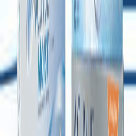
Bc (Base Curve)
8,60 mm
Materyal
Omofilcon A
Oksijen Geçirgenliği (Dk/t)
42 dk/t
Ambalaj İçeriği
6 blister / kutu
Renk
şeffaf