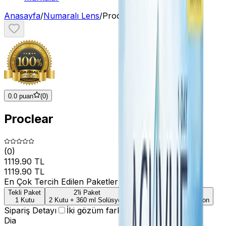
Anasayfa
/
Numaralı Lens
/
Proclear
0.0 puan
(
0
)
Proclear
(
0
)
1119.90 TL
1119.90 TL
En Çok Tercih Edilen Paketler
Tekli Paket
2'li Paket
4'li Paket
1 Kutu
2 Kutu + 360 ml Solüsyon
4 Kutu + 360 ml Solüsyon
Sipariş Detayı
İki gözüm farklı
Dia