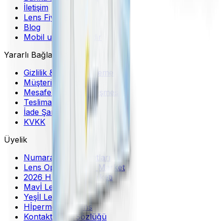
İletişim
Lens Fiyatları
Blog
Mobil uygulama indir
Yararlı Bağlantılar
Gizlilik & Güvenli Ödeme
Müşteri Hizmetleri
Mesafeli Satış Sözleşmesi
Teslimat Bilgileri
İade Şartları
KVKK
Üyelik
Numaralı Lens Fiyatları
Lens Optikal Online Market
2026 Hızlı Lens Marketi
Mavİ Lens
Yeşİl Lens
Hİpermetrop Lens
Kontakt Lens Sözlüğü