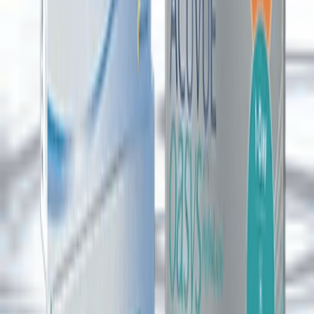
Online Sipariş Nasıl Verilir?
Kontakt lens siparişinizi vermek çok kolay! Lensoptikal
olarak, size en hızlı ve güvenli alışveriş deneyimini
sunuyoruz. Kullanıcı dostu arayüzümüz sayesinde
ihtiyacınız olan lenslere birkaç adımda ulaşabilirsiniz.
İşte
sipariş süreci:
1
Ürünü Seçin ve Özellikleri Belirleyin
İstediğiniz lens ürününü seçin, lens değerlerinizi (BC,
Sph, Dia vb.) girin ve adet miktarını belirleyin. Ardından
"Sepete Ekle" butonuna tıklayın.
2
Sepetinizi Kontrol Edin
Sepetinizde yer alan ürünleri kontrol edin. İsterseniz
adet değiştirebilir veya farklı ürünler ekleyebilirsiniz.
Sepetiniz ekranın sağ üst köşesinde görünecektir.
3
Ödeme ve Teslimat Bilgileri
"Sepeti Onayla" butonuna tıklayın. Teslimat adresinizi
girin (kayıtlı adresinizi kullanabilir veya yeni adres