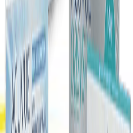
Lensoptikal ile kolaylık, kalite ve güven bir arada!
Hızlı Kargo
Aynı gün kargo fırsatları
Güvenli Alışveriş
SSL & 3D Secure ile ödeme
Orijinal Ürün
Güvenilir tedarik ve marka garantisi
Müşteri Desteği
Sipariş sürecinde hızlı destek
Kurumsal
Hakkımızda
Banka Hesaplarımız
İletişim
Lens Fiyatları
Blog