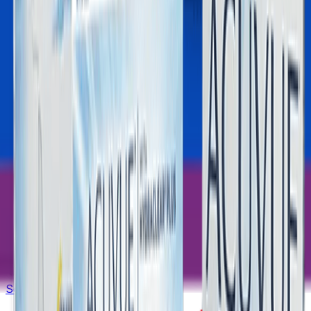
Yeni Üyelik
Şifremi Unuttum
Hesabım
Sepetim
Sipariş Takibi
Üyelik Bilgilerim
Yasal Uyarı
©
2026
Lensoptikal
. Tüm Hakları Saklıdır.
Sobesoft
E-ticaret Altyapısı