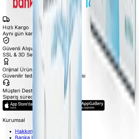
Hızlı Kargo
Aynı gün kargo fırsatları
Güvenli Alışveriş
SSL & 3D Secure ile ödeme
Orijinal Ürün
Güvenilir tedarik ve marka garantisi
Müşteri Desteği
Sipariş sürecinde hızlı destek
Kurumsal
Hakkımızda
Banka Hesaplarımız