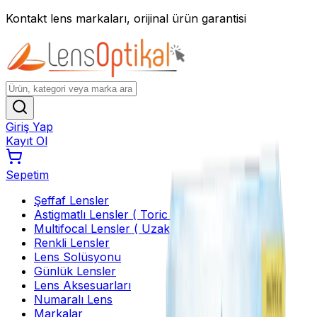
Kontakt lens markaları, orijinal ürün garantisi
Giriş Yap
Kayıt Ol
Sepetim
Şeffaf Lensler
Astigmatlı Lensler ( Toric )
Multifocal Lensler ( Uzak-Yakın )
Renkli Lensler
Lens Solüsyonu
Günlük Lensler
Lens Aksesuarları
Numaralı Lens
Markalar